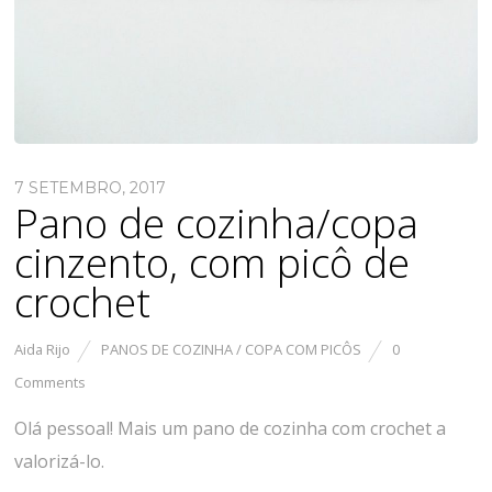
7 SETEMBRO, 2017
Pano de cozinha/copa
cinzento, com picô de
crochet
Aida Rijo
PANOS DE COZINHA / COPA COM PICÔS
0
Comments
Olá pessoal! Mais um pano de cozinha com crochet a
valorizá-lo.