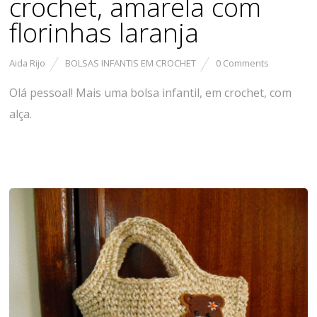
crochet, amarela com
florinhas laranja
Aida Rijo
BOLSAS INFANTIS EM CROCHET
0 Comments
Olá pessoal! Mais uma bolsa infantil, em crochet, com
alça.