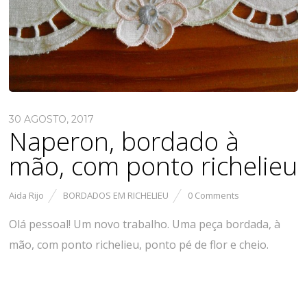
30 AGOSTO, 2017
Naperon, bordado à
mão, com ponto richelieu
Aida Rijo
BORDADOS EM RICHELIEU
0 Comments
Olá pessoal! Um novo trabalho. Uma peça bordada, à
mão, com ponto richelieu, ponto pé de flor e cheio.