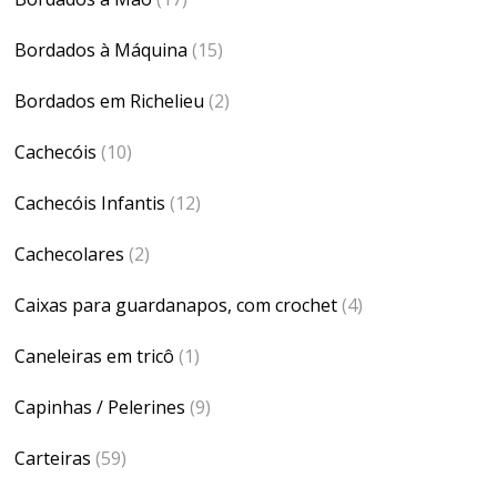
Bordados à Máquina
(15)
Bordados em Richelieu
(2)
Cachecóis
(10)
Cachecóis Infantis
(12)
Cachecolares
(2)
Caixas para guardanapos, com crochet
(4)
Caneleiras em tricô
(1)
Capinhas / Pelerines
(9)
Carteiras
(59)