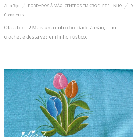
Aida Rijo
BORDADOS À MÃO
,
CENTROS EM CROCHET E LINHO
0
Comments
Olá a todos! Mais um centro bordado à mão, com
crochet e desta vez em linho rústico.