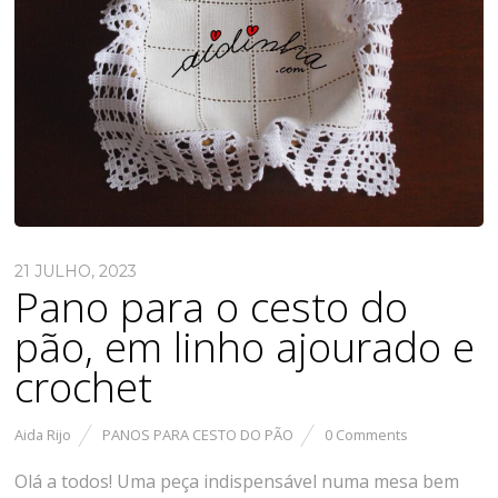
21 JULHO, 2023
Pano para o cesto do
pão, em linho ajourado e
crochet
Aida Rijo
PANOS PARA CESTO DO PÃO
0 Comments
Olá a todos! Uma peça indispensável numa mesa bem