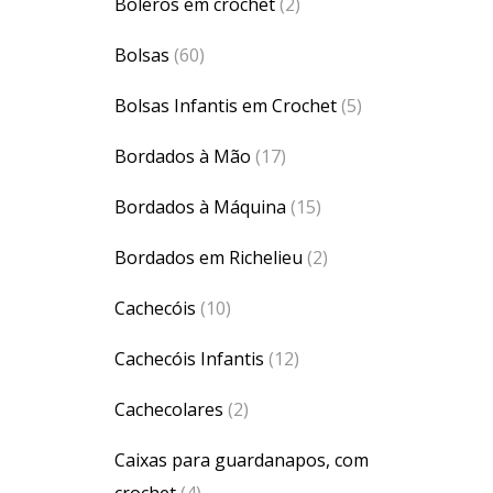
Boleros em crochet
(2)
Bolsas
(60)
Bolsas Infantis em Crochet
(5)
Bordados à Mão
(17)
Bordados à Máquina
(15)
Bordados em Richelieu
(2)
Cachecóis
(10)
Cachecóis Infantis
(12)
Cachecolares
(2)
Caixas para guardanapos, com
crochet
(4)