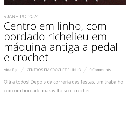
5 JANEIRO, 2024
Centro em linho, com
bordado richelieu em
máquina antiga a pedal
e crochet
Aida Rijo
CENTROS EM CROCHET E LINHO
0 Comments
Olá a todos! Depois da correria das festas, um trabalho
com um bordado maravilhoso e crochet.