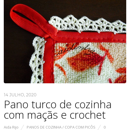
14 JULHO, 2020
Pano turco de cozinha
com maçãs e crochet
Aida Rijo
PANOS DE COZINHA / COPA COM PICÔS
0