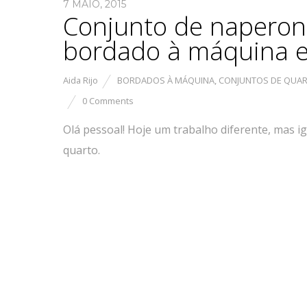
7 MAIO, 2015
Conjunto de naperon
bordado à máquina e
Aida Rijo
BORDADOS À MÁQUINA
,
CONJUNTOS DE QUAR
0 Comments
Olá pessoal! Hoje um trabalho diferente, mas 
quarto.