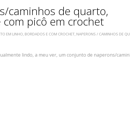
s/caminhos de quarto,
 com picô em crochet
TO EM LINHO, BORDADOS E COM CROCHET
,
NAPERONS / CAMINHOS DE Q
igualmente lindo, a meu ver, um conjunto de naperons/cami