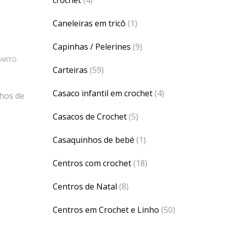
Caneleiras em tricô
(1)
Capinhas / Pelerines
(9)
UARTO
Carteiras
(59)
Casaco infantil em crochet
(4)
nhos de
Casacos de Crochet
(5)
Casaquinhos de bebé
(1)
Centros com crochet
(18)
Centros de Natal
(8)
Centros em Crochet e Linho
(50)