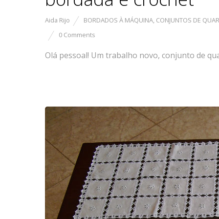
Aida Rijo
BORDADOS À MÁQUINA
,
CONJUNTOS DE QUAR
0 Comments
Olá pessoal! Um trabalho novo, conjunto de qua