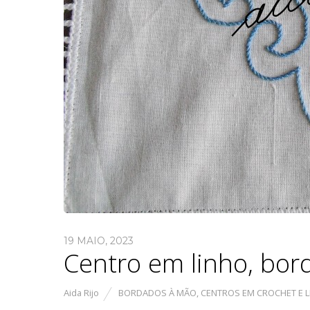
19 MAIO, 2023
Centro em linho, bor
Aida Rijo
BORDADOS À MÃO
,
CENTROS EM CROCHET E 