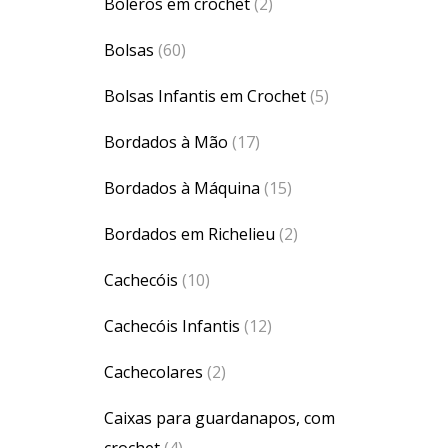
Boleros em crochet
(2)
Bolsas
(60)
Bolsas Infantis em Crochet
(5)
Bordados à Mão
(17)
Bordados à Máquina
(15)
Bordados em Richelieu
(2)
Cachecóis
(10)
Cachecóis Infantis
(12)
Cachecolares
(2)
Caixas para guardanapos, com
crochet
(4)