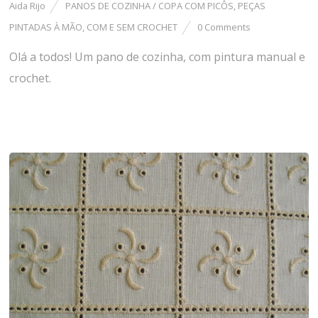
Aida Rijo
PANOS DE COZINHA / COPA COM PICÔS
,
PEÇAS
PINTADAS À MÃO, COM E SEM CROCHET
0 Comments
Olá a todos! Um pano de cozinha, com pintura manual e
crochet.