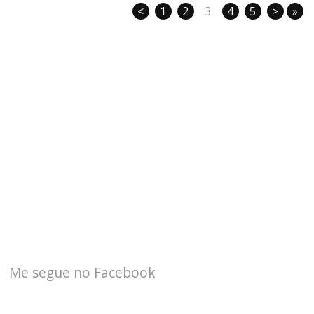
<
1
2
3
4
5
>
»
Me segue no Facebook