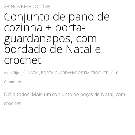
28 NOVEMBRO, 2025
Conjunto de pano de
cozinha + porta-
guardanapos, com
bordado de Natal e
crochet
Aida Rijo
NATAL
,
PORTA-GUARDANAPOS EM CROCHET
0
Comments
Olá a todos! Mais um conjunto de peças de Natal, com
crochet.