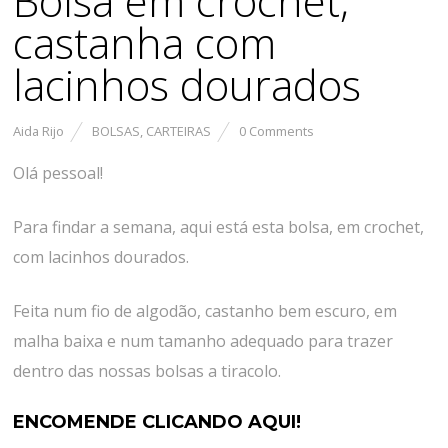
Bolsa em crochet,
castanha com
lacinhos dourados
Aida Rijo
BOLSAS
,
CARTEIRAS
0 Comments
Olá pessoal!
Para findar a semana, aqui está esta bolsa, em crochet,
com lacinhos dourados.
Feita num fio de algodão, castanho bem escuro, em
malha baixa e num tamanho adequado para trazer
dentro das nossas bolsas a tiracolo.
ENCOMENDE CLICANDO AQUI!