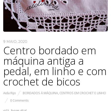
9 MAIO, 2020
Centro bordado em
máquina antiga a
pedal, em linho e com
crochet de bicos
Aida Rijo
BORDADOS À MÁQUINA
,
CENTROS EM CROCHET E LINHO
0 Comments
olá, bom dia!